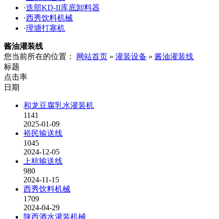
·
迭部KD-II库底卸料器
·
西秀饮料机械
·
理塘打塞机
酱油灌装线
您当前所在的位置：
网站首页
»
灌装设备
»
酱油灌装线
标题
点击率
日期
和龙豆腐乳水灌装机
1141
2025-01-09
裕民输送线
1045
2024-12-05
上杭输送线
980
2024-11-15
西秀饮料机械
1709
2024-04-29
陕西酒水灌装机械