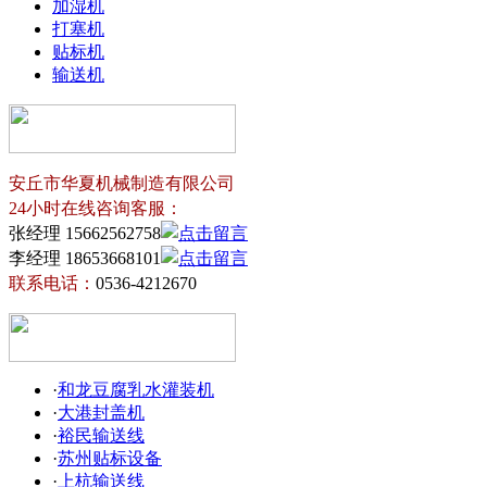
加湿机
打塞机
贴标机
输送机
安丘市华夏机械制造有限公司
24小时在线咨询客服：
张经理 15662562758
李经理 18653668101
联系电话：
0536-4212670
·
和龙豆腐乳水灌装机
·
大港封盖机
·
裕民输送线
·
苏州贴标设备
·
上杭输送线