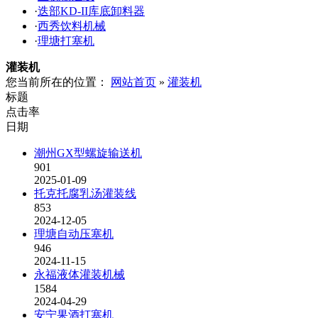
·
迭部KD-II库底卸料器
·
西秀饮料机械
·
理塘打塞机
灌装机
您当前所在的位置：
网站首页
»
灌装机
标题
点击率
日期
潮州GX型螺旋输送机
901
2025-01-09
托克托腐乳汤灌装线
853
2024-12-05
理塘自动压塞机
946
2024-11-15
永福液体灌装机械
1584
2024-04-29
安宁果酒打塞机