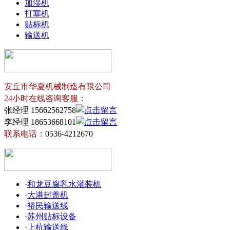
加湿机
打塞机
贴标机
输送机
安丘市华夏机械制造有限公司
24小时在线咨询客服：
张经理 15662562758
李经理 18653668101
联系电话：
0536-4212670
·
和龙豆腐乳水灌装机
·
大港封盖机
·
裕民输送线
·
苏州贴标设备
·
上杭输送线